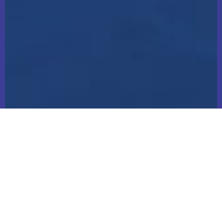
Pentru a participa (Fizic sau Online) la
lucrările celei de a VII-a ediții a Conferinței
Naționale de Neuroștiințe Moderne „Boala
Parkinson & Alte Tulburări de Mișcare”
(CNN BP&ATM 2026), Iași, 15-16 mai 2026,
Biblioteca Spitalului Clinic de Urgență „Prof.